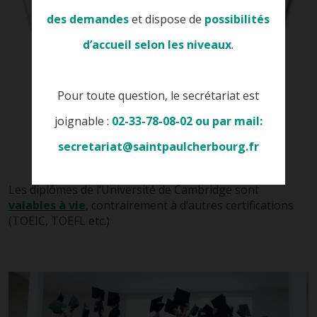
des demandes
et dispose de
possibilités
d’accueil selon les niveaux
.
Pour toute question, le secrétariat est
joignable :
02-33-78-08-02 ou par mail:
secretariat@saintpaulcherbourg.fr
Les diplômes de l’Université de Cambridge sont
valables à vie
, contrairement à d’autres certifications
(TOEIC, TOEFL etc.)