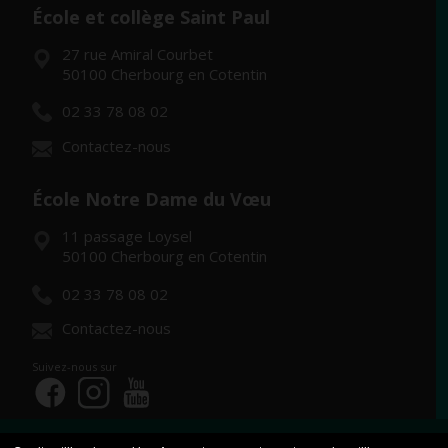
École et collège Saint Paul
27 rue Amiral Courbet
50100 Cherbourg en Cotentin
02 33 78 08 02
Contactez-nous
École Notre Dame du Vœu
11 passage Loysel
50100 Cherbourg en Cotentin
02 33 78 08 02
Contactez-nous
Suivez-nous sur
© COPYRIGHT 2024 - ENSEMBLE SCOLAIRE SAINT-PAUL LE VŒU