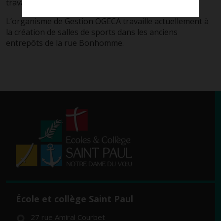
travaux ont commencé en octobre 2018.
L’organisme de Gestion OGECA travaille actuellement à
la création de salles de sports dans les anciens
entrepôts de la rue Bonhomme.
École et collège Saint Paul
27 rue Amiral Courbet