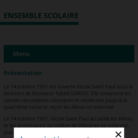
ENSEMBLE SCOLAIRE
Menu
Présentation
Le 14 octobre 1901 est ouverte l’école Saint Paul sous la
direction de Monsieur l’abbé GARDIE. Elle comprend les
classes secondaires classiques et modernes jusqu’à la
quatrième inclus et reçoit les élèves en externat.
Le 14 octobre 1907, l’école Saint Paul accueille les élèves
et les professeurs du collège de Valognes en externat,
puis le 2 décembre suivant, l’inspecteur d’académie