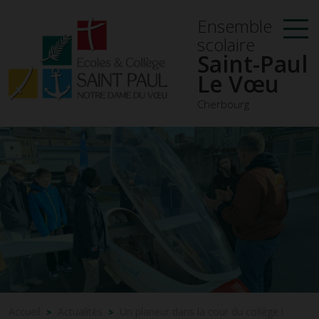
Ensemble
scolaire
Saint-Paul
Le Vœu
Cherbourg
Accueil
Actualités
Un planeur dans la cour du collège !
>
>