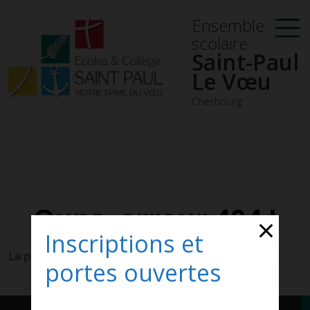
Ensemble
scolaire
Saint-Paul
Le Vœu
Cherbourg
Oups, erreur 404 !
Inscriptions et
La page que vous recherchez n'existe pas ou plus... :(
portes ouvertes